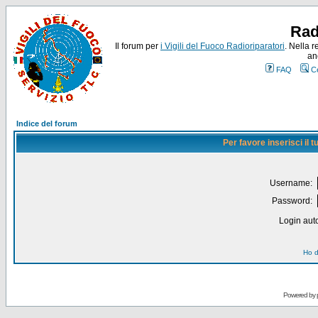
Rad
Il forum per
i Vigili del Fuoco Radioriparatori
. Nella r
an
FAQ
C
Indice del forum
Per favore inserisci il
Username:
Password:
Login auto
Ho d
Powered by