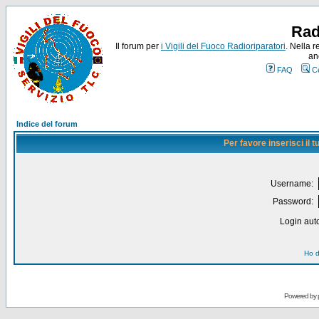
Rad
Il forum per
i Vigili del Fuoco Radioriparatori
. Nella r
an
FAQ
C
Indice del forum
Per favore inserisci il
Username:
Password:
Login auto
Ho d
Powered by