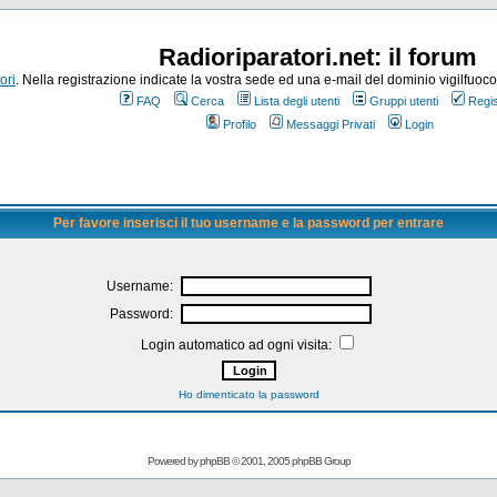
Radioriparatori.net: il forum
ori
. Nella registrazione indicate la vostra sede ed una e-mail del dominio vigilfuoco.it
FAQ
Cerca
Lista degli utenti
Gruppi utenti
Regis
Profilo
Messaggi Privati
Login
Per favore inserisci il tuo username e la password per entrare
Username:
Password:
Login automatico ad ogni visita:
Ho dimenticato la password
Powered by
phpBB
© 2001, 2005 phpBB Group