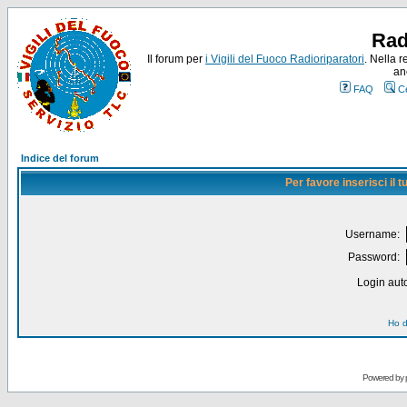
Rad
Il forum per
i Vigili del Fuoco Radioriparatori
. Nella r
an
FAQ
C
Indice del forum
Per favore inserisci il
Username:
Password:
Login auto
Ho d
Powered by