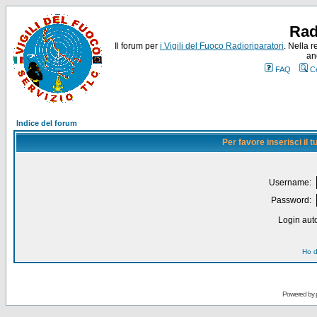
Rad
Il forum per
i Vigili del Fuoco Radioriparatori
. Nella r
an
FAQ
C
Indice del forum
Per favore inserisci il
Username:
Password:
Login auto
Ho d
Powered by