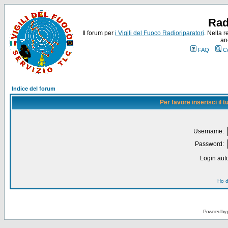
Rad
Il forum per
i Vigili del Fuoco Radioriparatori
. Nella r
an
FAQ
C
Indice del forum
Per favore inserisci il
Username:
Password:
Login auto
Ho d
Powered by