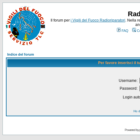
Rad
Il forum per
i Vigili del Fuoco Radioriparatori
. Nella r
an
FAQ
C
Indice del forum
Per favore inserisci il
Username:
Password:
Login auto
Ho d
Powered by