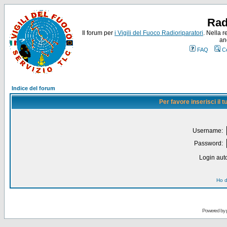
Rad
Il forum per
i Vigili del Fuoco Radioriparatori
. Nella r
an
FAQ
C
Indice del forum
Per favore inserisci il
Username:
Password:
Login auto
Ho d
Powered by