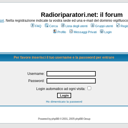
Radioriparatori.net: il forum
ori
. Nella registrazione indicate la vostra sede ed una e-mail del dominio vigilfuoco.it
FAQ
Cerca
Lista degli utenti
Gruppi utenti
Regis
Profilo
Messaggi Privati
Login
Per favore inserisci il tuo username e la password per entrare
Username:
Password:
Login automatico ad ogni visita:
Ho dimenticato la password
Powered by
phpBB
© 2001, 2005 phpBB Group