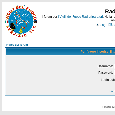
Rad
Il forum per
i Vigili del Fuoco Radioriparatori
. Nella r
an
FAQ
C
Indice del forum
Per favore inserisci il
Username:
Password:
Login auto
Ho d
Powered by