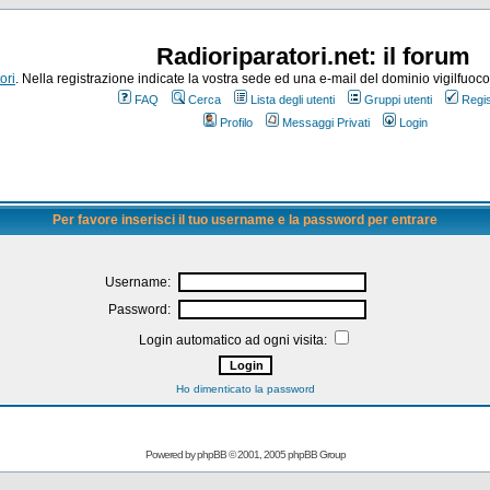
Radioriparatori.net: il forum
ori
. Nella registrazione indicate la vostra sede ed una e-mail del dominio vigilfuoco.it
FAQ
Cerca
Lista degli utenti
Gruppi utenti
Regis
Profilo
Messaggi Privati
Login
Per favore inserisci il tuo username e la password per entrare
Username:
Password:
Login automatico ad ogni visita:
Ho dimenticato la password
Powered by
phpBB
© 2001, 2005 phpBB Group