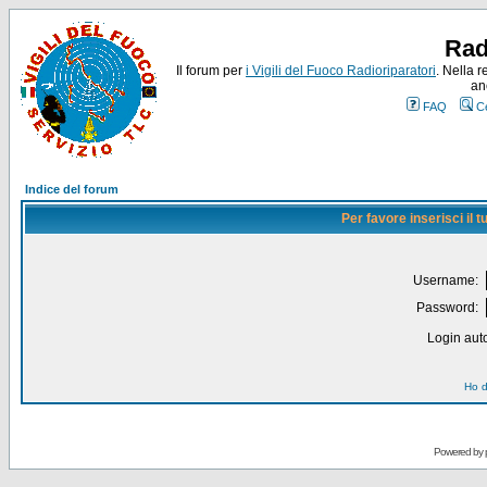
Rad
Il forum per
i Vigili del Fuoco Radioriparatori
. Nella r
an
FAQ
C
Indice del forum
Per favore inserisci il
Username:
Password:
Login auto
Ho d
Powered by