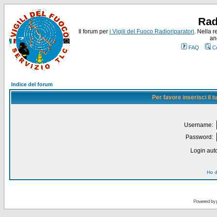
Rad
Il forum per
i Vigili del Fuoco Radioriparatori
. Nella r
an
FAQ
C
Indice del forum
Per favore inserisci il
Username:
Password:
Login auto
Ho d
Powered by