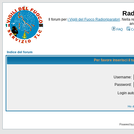
Rad
Il forum per
i Vigili del Fuoco Radioriparatori
. Nella r
an
FAQ
C
Indice del forum
Per favore inserisci il
Username:
Password:
Login auto
Ho d
Powered by