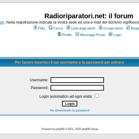
Radioriparatori.net: il forum
ori
. Nella registrazione indicate la vostra sede ed una e-mail del dominio vigilfuoco.it
FAQ
Cerca
Lista degli utenti
Gruppi utenti
Regis
Profilo
Messaggi Privati
Login
Per favore inserisci il tuo username e la password per entrare
Username:
Password:
Login automatico ad ogni visita:
Ho dimenticato la password
Powered by
phpBB
© 2001, 2005 phpBB Group