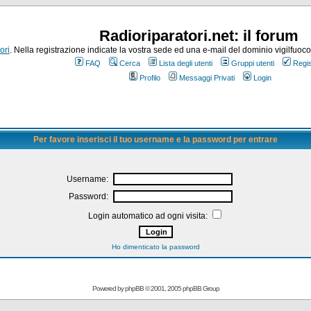
Radioriparatori.net: il forum
ori
. Nella registrazione indicate la vostra sede ed una e-mail del dominio vigilfuoco.it
FAQ
Cerca
Lista degli utenti
Gruppi utenti
Regis
Profilo
Messaggi Privati
Login
Per favore inserisci il tuo username e la password per entrare
Username:
Password:
Login automatico ad ogni visita:
Ho dimenticato la password
Powered by
phpBB
© 2001, 2005 phpBB Group