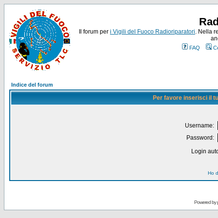
Rad
Il forum per
i Vigili del Fuoco Radioriparatori
. Nella r
an
FAQ
C
Indice del forum
Per favore inserisci il
Username:
Password:
Login auto
Ho d
Powered by