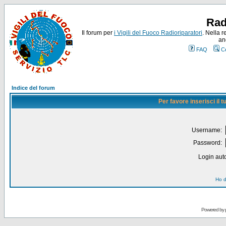
Rad
Il forum per
i Vigili del Fuoco Radioriparatori
. Nella r
an
FAQ
C
Indice del forum
Per favore inserisci il
Username:
Password:
Login auto
Ho d
Powered by