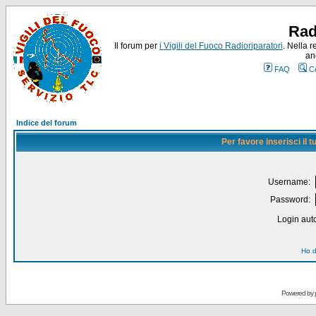
Rad
Il forum per
i Vigili del Fuoco Radioriparatori
. Nella r
an
FAQ
C
Indice del forum
Per favore inserisci il
Username:
Password:
Login auto
Ho d
Powered by