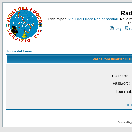
Rad
Il forum per
i Vigili del Fuoco Radioriparatori
. Nella r
an
FAQ
C
Indice del forum
Per favore inserisci il
Username:
Password:
Login auto
Ho d
Powered by