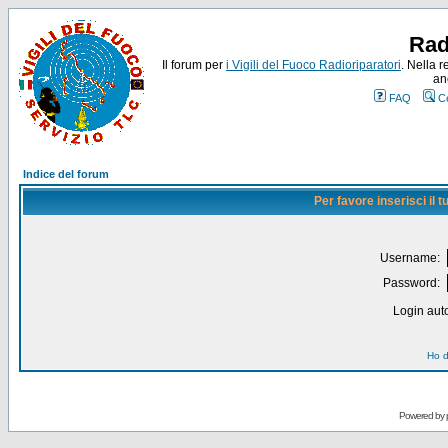
Rad
Il forum per
i Vigili del Fuoco Radioriparatori
. Nella r
an
FAQ
C
Indice del forum
Per favore inserisci il
Username:
Password:
Login auto
Ho d
Powered by