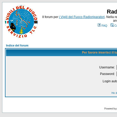
Rad
Il forum per
i Vigili del Fuoco Radioriparatori
. Nella r
an
FAQ
C
Indice del forum
Per favore inserisci il
Username:
Password:
Login auto
Ho d
Powered by