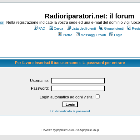
Radioriparatori.net: il forum
ori
. Nella registrazione indicate la vostra sede ed una e-mail del dominio vigilfuoco.it
FAQ
Cerca
Lista degli utenti
Gruppi utenti
Regis
Profilo
Messaggi Privati
Login
Per favore inserisci il tuo username e la password per entrare
Username:
Password:
Login automatico ad ogni visita:
Ho dimenticato la password
Powered by
phpBB
© 2001, 2005 phpBB Group