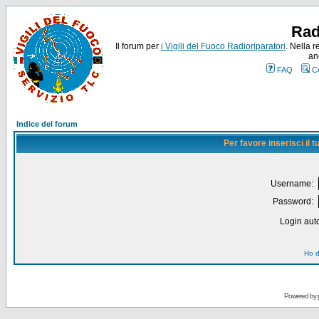
Rad
Il forum per
i Vigili del Fuoco Radioriparatori
. Nella r
an
FAQ
C
Indice del forum
Per favore inserisci il
Username:
Password:
Login auto
Ho d
Powered by