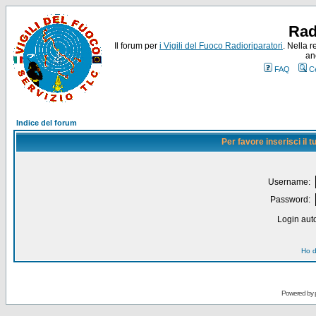
Rad
Il forum per
i Vigili del Fuoco Radioriparatori
. Nella r
an
FAQ
C
Indice del forum
Per favore inserisci il
Username:
Password:
Login auto
Ho d
Powered by