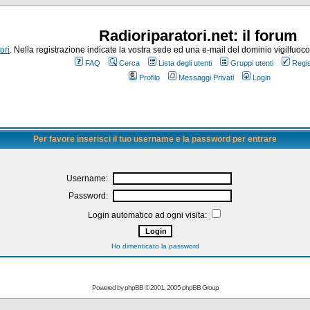
Radioriparatori.net: il forum
ori
. Nella registrazione indicate la vostra sede ed una e-mail del dominio vigilfuoco.it
FAQ
Cerca
Lista degli utenti
Gruppi utenti
Regis
Profilo
Messaggi Privati
Login
Per favore inserisci il tuo username e la password per entrare
Username:
Password:
Login automatico ad ogni visita:
Ho dimenticato la password
Powered by
phpBB
© 2001, 2005 phpBB Group