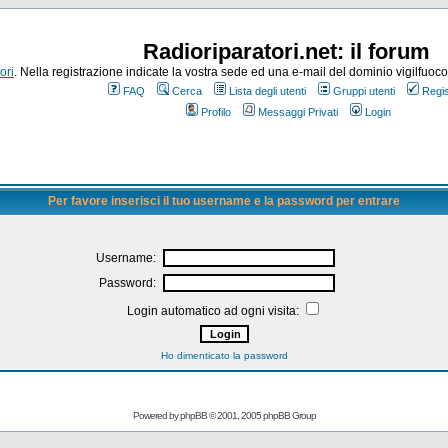
Radioriparatori.net: il forum
ori
. Nella registrazione indicate la vostra sede ed una e-mail del dominio vigilfuoco.it
FAQ
Cerca
Lista degli utenti
Gruppi utenti
Regis
Profilo
Messaggi Privati
Login
Per favore inserisci il tuo username e la password per entrare
Username:
Password:
Login automatico ad ogni visita:
Ho dimenticato la password
Powered by
phpBB
© 2001, 2005 phpBB Group