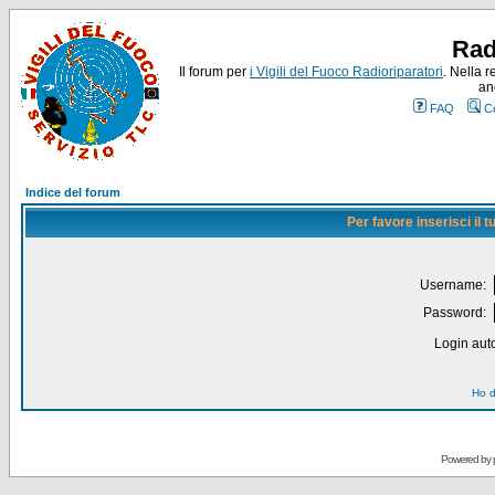
Rad
Il forum per
i Vigili del Fuoco Radioriparatori
. Nella r
an
FAQ
C
Indice del forum
Per favore inserisci il
Username:
Password:
Login auto
Ho d
Powered by