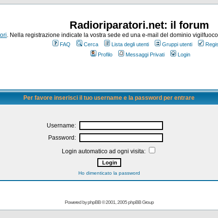
Radioriparatori.net: il forum
ori
. Nella registrazione indicate la vostra sede ed una e-mail del dominio vigilfuoco.it
FAQ
Cerca
Lista degli utenti
Gruppi utenti
Regis
Profilo
Messaggi Privati
Login
Per favore inserisci il tuo username e la password per entrare
Username:
Password:
Login automatico ad ogni visita:
Ho dimenticato la password
Powered by
phpBB
© 2001, 2005 phpBB Group