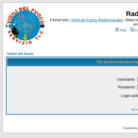
Rad
Il forum per
i Vigili del Fuoco Radioriparatori
. Nella r
an
FAQ
C
Indice del forum
Per favore inserisci il
Username:
Password:
Login auto
Ho d
Powered by