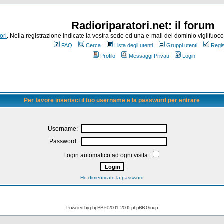
Radioriparatori.net: il forum
ori
. Nella registrazione indicate la vostra sede ed una e-mail del dominio vigilfuoco.it
FAQ
Cerca
Lista degli utenti
Gruppi utenti
Regis
Profilo
Messaggi Privati
Login
Per favore inserisci il tuo username e la password per entrare
Username:
Password:
Login automatico ad ogni visita:
Ho dimenticato la password
Powered by
phpBB
© 2001, 2005 phpBB Group