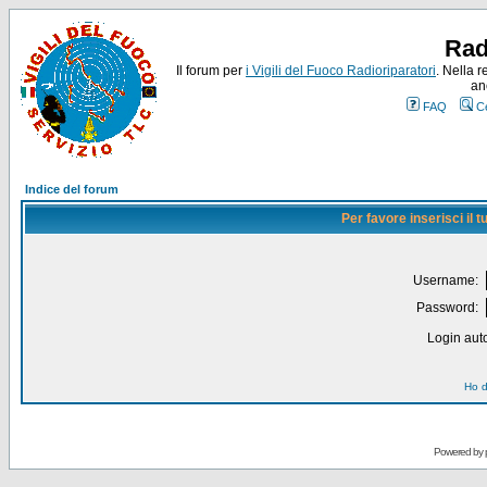
Rad
Il forum per
i Vigili del Fuoco Radioriparatori
. Nella r
an
FAQ
C
Indice del forum
Per favore inserisci il
Username:
Password:
Login auto
Ho d
Powered by