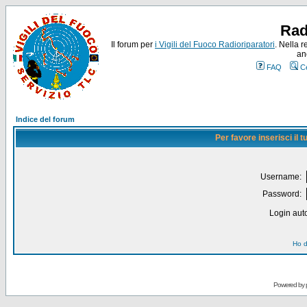
Rad
Il forum per
i Vigili del Fuoco Radioriparatori
. Nella r
an
FAQ
C
Indice del forum
Per favore inserisci il
Username:
Password:
Login auto
Ho d
Powered by