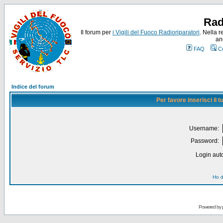
Rad
Il forum per
i Vigili del Fuoco Radioriparatori
. Nella r
an
FAQ
C
Indice del forum
Per favore inserisci il
Username:
Password:
Login auto
Ho d
Powered by