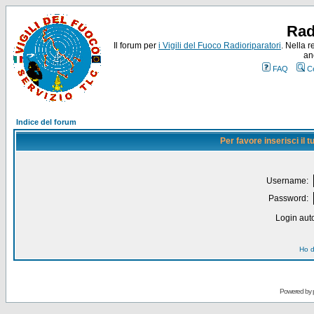
Rad
Il forum per
i Vigili del Fuoco Radioriparatori
. Nella r
an
FAQ
C
Indice del forum
Per favore inserisci il
Username:
Password:
Login auto
Ho d
Powered by