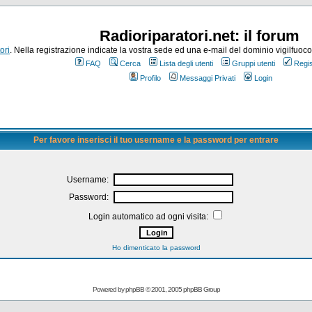
Radioriparatori.net: il forum
ori
. Nella registrazione indicate la vostra sede ed una e-mail del dominio vigilfuoco.it
FAQ
Cerca
Lista degli utenti
Gruppi utenti
Regis
Profilo
Messaggi Privati
Login
Per favore inserisci il tuo username e la password per entrare
Username:
Password:
Login automatico ad ogni visita:
Ho dimenticato la password
Powered by
phpBB
© 2001, 2005 phpBB Group