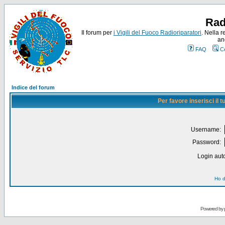
Rad
Il forum per
i Vigili del Fuoco Radioriparatori
. Nella r
an
FAQ
C
Indice del forum
Per favore inserisci il
Username:
Password:
Login auto
Ho d
Powered by