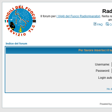
Rad
Il forum per
i Vigili del Fuoco Radioriparatori
. Nella r
an
FAQ
C
Indice del forum
Per favore inserisci il
Username:
Password:
Login auto
Ho d
Powered by