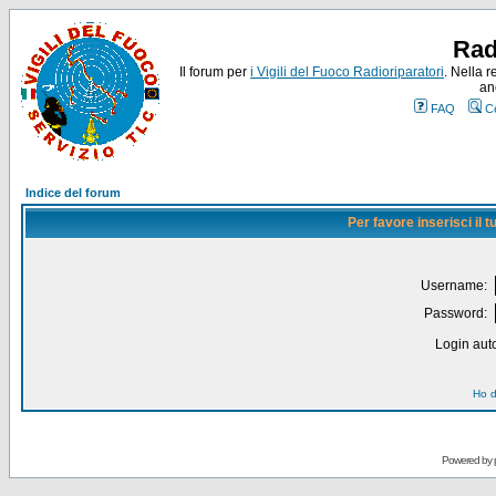
Rad
Il forum per
i Vigili del Fuoco Radioriparatori
. Nella r
an
FAQ
C
Indice del forum
Per favore inserisci il
Username:
Password:
Login auto
Ho d
Powered by