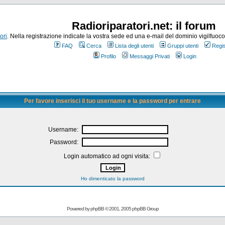
Radioriparatori.net: il forum
ori
. Nella registrazione indicate la vostra sede ed una e-mail del dominio vigilfuoco.it
FAQ
Cerca
Lista degli utenti
Gruppi utenti
Regis
Profilo
Messaggi Privati
Login
Per favore inserisci il tuo username e la password per entrare
Username:
Password:
Login automatico ad ogni visita:
Ho dimenticato la password
Powered by
phpBB
© 2001, 2005 phpBB Group