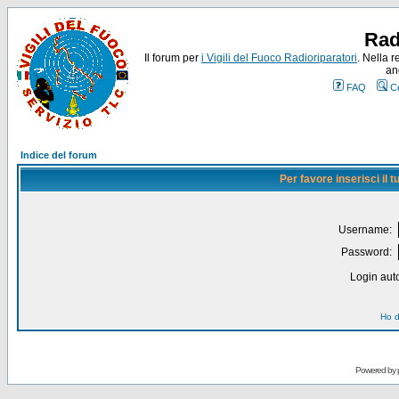
Rad
Il forum per
i Vigili del Fuoco Radioriparatori
. Nella r
an
FAQ
C
Indice del forum
Per favore inserisci il
Username:
Password:
Login auto
Ho d
Powered by