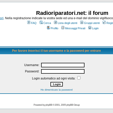
Radioriparatori.net: il forum
ori
. Nella registrazione indicate la vostra sede ed una e-mail del dominio vigilfuoco.it
FAQ
Cerca
Lista degli utenti
Gruppi utenti
Regis
Profilo
Messaggi Privati
Login
Per favore inserisci il tuo username e la password per entrare
Username:
Password:
Login automatico ad ogni visita:
Ho dimenticato la password
Powered by
phpBB
© 2001, 2005 phpBB Group