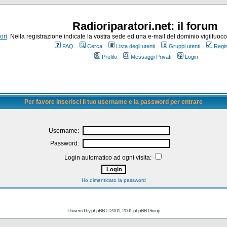
Radioriparatori.net: il forum
ori
. Nella registrazione indicate la vostra sede ed una e-mail del dominio vigilfuoco.it
FAQ
Cerca
Lista degli utenti
Gruppi utenti
Regis
Profilo
Messaggi Privati
Login
Per favore inserisci il tuo username e la password per entrare
Username:
Password:
Login automatico ad ogni visita:
Ho dimenticato la password
Powered by
phpBB
© 2001, 2005 phpBB Group