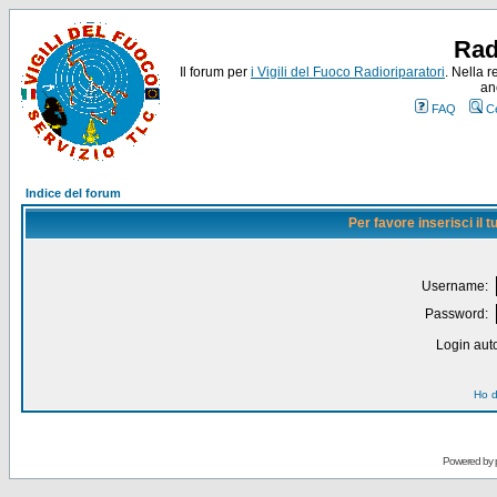
Rad
Il forum per
i Vigili del Fuoco Radioriparatori
. Nella r
an
FAQ
C
Indice del forum
Per favore inserisci il
Username:
Password:
Login auto
Ho d
Powered by