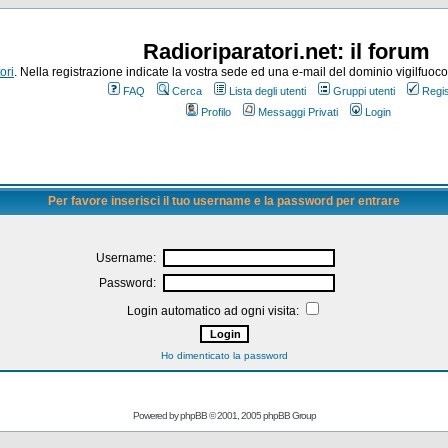
Radioriparatori.net: il forum
ori
. Nella registrazione indicate la vostra sede ed una e-mail del dominio vigilfuoco.it
FAQ
Cerca
Lista degli utenti
Gruppi utenti
Regis
Profilo
Messaggi Privati
Login
Per favore inserisci il tuo username e la password per entrare
Username:
Password:
Login automatico ad ogni visita:
Ho dimenticato la password
Powered by
phpBB
© 2001, 2005 phpBB Group