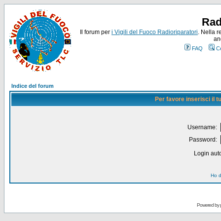
Rad
Il forum per
i Vigili del Fuoco Radioriparatori
. Nella r
an
FAQ
C
Indice del forum
Per favore inserisci il
Username:
Password:
Login auto
Ho d
Powered by