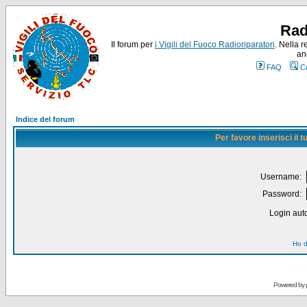
Rad
Il forum per
i Vigili del Fuoco Radioriparatori
. Nella r
an
FAQ
C
Indice del forum
Per favore inserisci il
Username:
Password:
Login auto
Ho d
Powered by