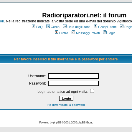
Radioriparatori.net: il forum
ori
. Nella registrazione indicate la vostra sede ed una e-mail del dominio vigilfuoco.it
FAQ
Cerca
Lista degli utenti
Gruppi utenti
Regis
Profilo
Messaggi Privati
Login
Per favore inserisci il tuo username e la password per entrare
Username:
Password:
Login automatico ad ogni visita:
Ho dimenticato la password
Powered by
phpBB
© 2001, 2005 phpBB Group