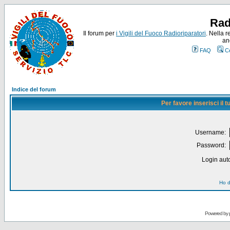
Rad
Il forum per
i Vigili del Fuoco Radioriparatori
. Nella r
an
FAQ
C
Indice del forum
Per favore inserisci il
Username:
Password:
Login auto
Ho d
Powered by