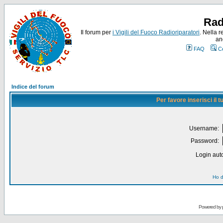
Rad
Il forum per
i Vigili del Fuoco Radioriparatori
. Nella r
an
FAQ
C
Indice del forum
Per favore inserisci il
Username:
Password:
Login auto
Ho d
Powered by